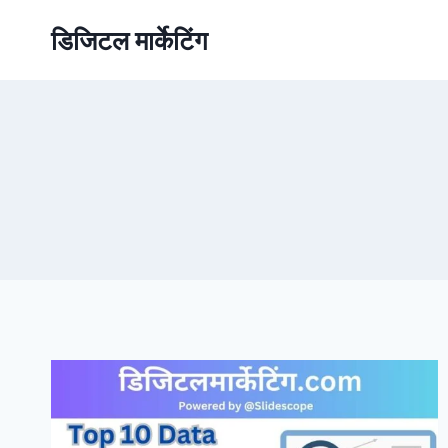
डिजिटल मार्केटिंग