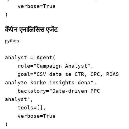
    verbose=True

)
कैंपेन एनालिसिस एजेंट
python
analyst = Agent(

    role="Campaign Analyst",

    goal="CSV data se CTR, CPC, ROAS 
analyze karke insights dena",

    backstory="Data-driven PPC 
analyst",

    tools=[],

    verbose=True

)