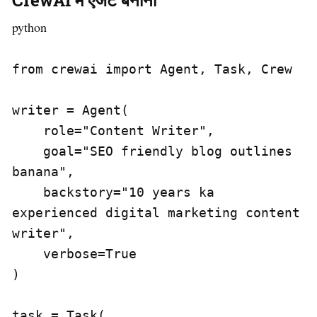
CrewAI में एजेंट बनाना
python
from crewai import Agent, Task, Crew

writer = Agent(

    role="Content Writer",

    goal="SEO friendly blog outlines 
banana",

    backstory="10 years ka 
experienced digital marketing content 
writer",

    verbose=True

)

task = Task(
